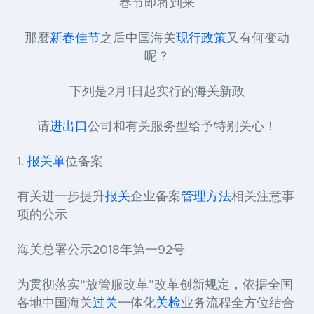
春节即将到来
那麼
新春佳节
之后中国海关
现行政策
又有何变动
呢？
下列是2月1日起实行的海关新政
请
进出口
公司和有关服务型给予特别关心！
1.
报关单
位备案
有关进一步提升
报关
企业备案
管理方法
相关注意事
项的公示
海关总署公示2018年第一92号
为贯彻落实“放管服改革”改革创新规定，依据全国
各地中国海关
过关
一体化
关检
业务流程全方位结合