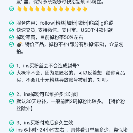
友' 里。保持系统能够尽快给您刷ins粉丝。
👆👆👆👆👆👆👆👆👆👆👆👆
服务内容：follow|粉丝|加粉|涨粉|追踪|ig追蹤
快速交货, 支持微信、支付宝、USDT付款付款
掉粉率高，目前掉粉率50%左右
💣︎: 特价产品，掉粉不补(部分有秒掉情况)，介意勿
拍。
1、ins买粉丝会不会造成封号?
大概率不会，因为是匿名的，可以反着想--给你竞品
买、不会几十元粉丝导致账号被封的，对吧。
2、ins掉粉可以维护多长时间
默认30天包补，一般前面2周掉粉比较多。【特价粉
丝除外】
3、ins买粉付款后多久生效
ins 6小时~24小时左右 ，具体看订单量多少，类似堵