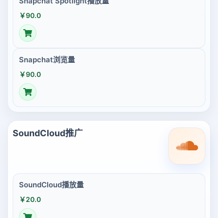
Snapchat Spotlight播放量
￥90.0
Snapchat浏览量
￥90.0
SoundCloud推广
SoundCloud播放量
￥20.0