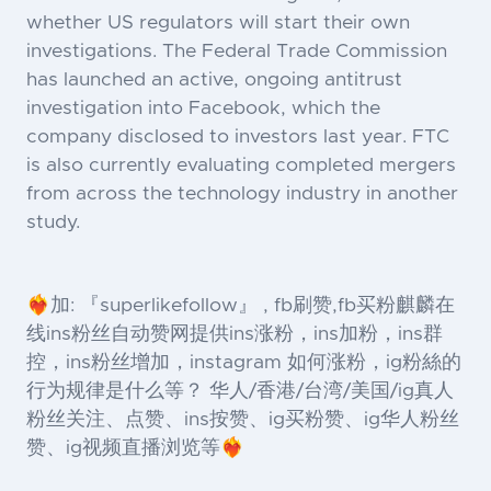
whether US regulators will start their own
investigations. The Federal Trade Commission
has launched an active, ongoing antitrust
investigation into Facebook, which the
company disclosed to investors last year. FTC
is also currently evaluating completed mergers
from across the technology industry in another
study.
❤️‍🔥加: 『superlikefollow』 , fb刷赞,fb买粉麒麟在
线ins粉丝自动赞网提供ins涨粉，ins加粉，ins群
控，ins粉丝增加，instagram 如何涨粉，ig粉絲的
行为规律是什么等？ 华人/香港/台湾/美国/ig真人
粉丝关注、点赞、ins按赞、ig买粉赞、ig华人粉丝
赞、ig视频直播浏览等❤️‍🔥