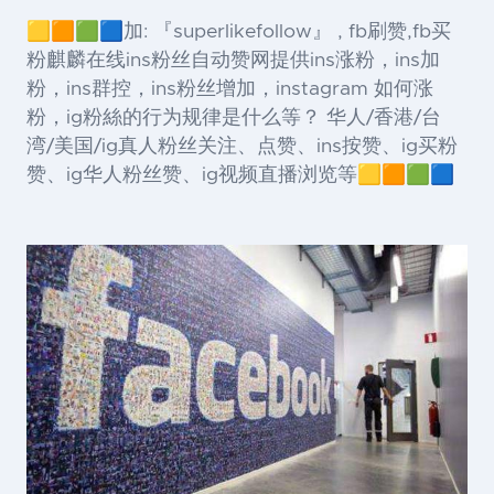
🟨🟧🟩🟦加: 『superlikefollow』 , fb刷赞,fb买
粉麒麟在线ins粉丝自动赞网提供ins涨粉，ins加
粉，ins群控，ins粉丝增加，instagram 如何涨
粉，ig粉絲的行为规律是什么等？ 华人/香港/台
湾/美国/ig真人粉丝关注、点赞、ins按赞、ig买粉
赞、ig华人粉丝赞、ig视频直播浏览等🟨🟧🟩🟦