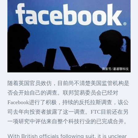
随着英国官员效仿，目前尚不清楚美国监管机构是
否会开始自己的调查。联邦贸易委员会已经对
Facebook进行了积极，持续的反托拉斯调查，该公
司去年向投资者披露了这一调查。FTC目前还在另
一项研究中评估来自整个科技行业的已完成合并。
With British officials following suit, it is unclear