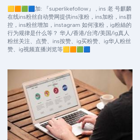
🟨🟧🟩🟦加: 『superlikefollow』 , ins 老 号麒麟
在线ins粉丝自动赞网提供ins涨粉，ins加粉，ins群
控，ins粉丝增加，instagram 如何涨粉，ig粉絲的
行为规律是什么等？ 华人/香港/台湾/美国/ig真人
粉丝关注、点赞、ins按赞、ig买粉赞、ig华人粉丝
赞、ig视频直播浏览等🟨🟧🟩🟦