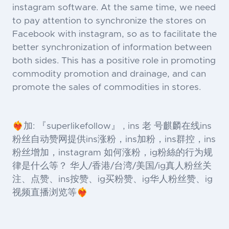
instagram software. At the same time, we need
to pay attention to synchronize the stores on
Facebook with instagram, so as to facilitate the
better synchronization of information between
both sides. This has a positive role in promoting
commodity promotion and drainage, and can
promote the sales of commodities in stores.
❤️‍🔥加: 『superlikefollow』 , ins 老 号麒麟在线ins
粉丝自动赞网提供ins涨粉，ins加粉，ins群控，ins
粉丝增加，instagram 如何涨粉，ig粉絲的行为规
律是什么等？ 华人/香港/台湾/美国/ig真人粉丝关
注、点赞、ins按赞、ig买粉赞、ig华人粉丝赞、ig
视频直播浏览等❤️‍🔥