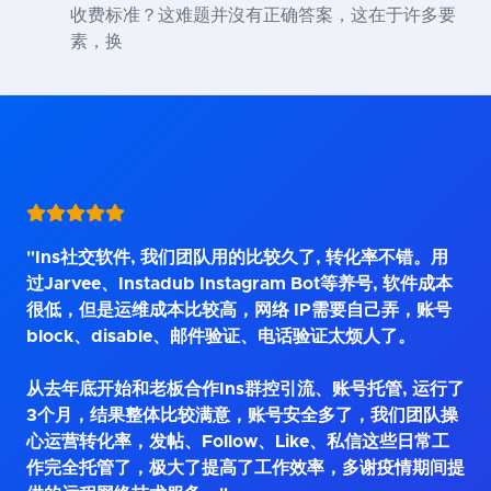
收费标准？这难题并沒有正确答案，这在于许多要
素，换
"Ins社交软件, 我们团队用的比较久了, 转化率不错。用
过Jarvee、Instadub Instagram Bot等养号, 软件成本
很低，但是运维成本比较高，网络 IP需要自己弄，账号
block、disable、邮件验证、电话验证太烦人了。
从去年底开始和老板合作Ins群控引流、账号托管, 运行了
3个月，结果整体比较满意，账号安全多了，我们团队操
心运营转化率，发帖、Follow、Like、私信这些日常工
作完全托管了，极大了提高了工作效率，多谢疫情期间提