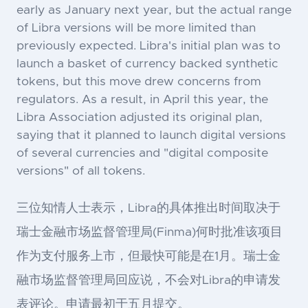
early as January next year, but the actual range
of Libra versions will be more limited than
previously expected. Libra's initial plan was to
launch a basket of currency backed synthetic
tokens, but this move drew concerns from
regulators. As a result, in April this year, the
Libra Association adjusted its original plan,
saying that it planned to launch digital versions
of several currencies and "digital composite
versions" of all tokens.
三位知情人士表示，Libra的具体推出时间取决于
瑞士金融市场监督管理局(Finma)何时批准该项目
作为支付服务上市，但最快可能是在1月。瑞士金
融市场监督管理局回应说，不会对Libra的申请发
表评论。申请最初于五月提交。