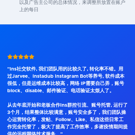
以及广告主公司的总体情况，来调整所放置在账户
上的每日
"Ins社交软件, 我们团队用的比较久了, 转化率不错。用
过Jarvee、Instadub Instagram Bot等养号, 软件成本
很低，但是运维成本比较高，网络 IP需要自己弄，账号
block、disable、邮件验证、电话验证太烦人了。
从去年底开始和老板合作Ins群控引流、账号托管, 运行了
3个月，结果整体比较满意，账号安全多了，我们团队操
心运营转化率，发帖、Follow、Like、私信这些日常工
作完全托管了，极大了提高了工作效率，多谢疫情期间提
供的远程网络技术服务。"