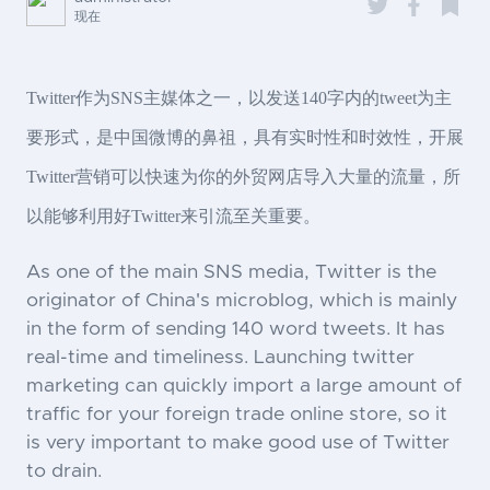
现在
Twitter作为SNS主媒体之一，以发送140字内的tweet为主
要形式，是中国微博的鼻祖，具有实时性和时效性，开展
Twitter营销可以快速为你的外贸网店导入大量的流量，所
以能够利用好Twitter来引流至关重要。
As one of the main SNS media, Twitter is the
originator of China's microblog, which is mainly
in the form of sending 140 word tweets. It has
real-time and timeliness. Launching twitter
marketing can quickly import a large amount of
traffic for your foreign trade online store, so it
is very important to make good use of Twitter
to drain.