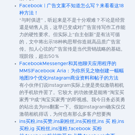
Facebook | 广告文案不知道怎么写？来看看这18
种方法！
“与时俱进”，听起来是不是十分艰难？不论是经营
還是销售人员，这早已变成对广告宣传写作工作能
力的硬性要求。但实际上“自主创新”是有法可循
的，文中将出示18种构思帮你造就高品质广告宣
传。扣人心弦的广告宣传是当代营销战略的基础。
现阶段，超出50％
FacebookMessenger和其他聊天应用程序的
MMS|Facebook Aria：为你所见之物创建一幅幅
地图|9个优化Instagram商业资料和帖子的方法
有小伙伴们说Instagram实际上便是类似激萌相机
的手机软件罢了。它较大 的功效便是能将“淘宝买
家秀”P成“淘宝买家秀”的即视感。我今日务必英勇
的站出去为Ins翻案一下。假如Instagram确实仅仅
激萌相机得话，为何也有那么多客户想要掏
ins买粉,ins买赞,ins刷粉丝,ins买粉丝,ins 买 粉,ins
买粉,ig 买粉丝,ins涨粉,facebook 买粉