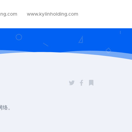
ing.com
www.kylinholding.com
交网络。
？