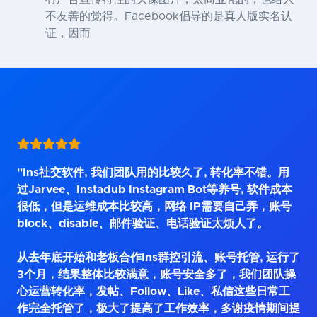
不友善的觉得。Facebook倡导的是真人版实名认
证，因而
"Ins社交软件, 我们团队用的比较久了, 转化率不错。用
过Jarvee、Instadub Instagram Bot等养号, 软件成本
很低，但是运维成本比较高，网络 IP需要自己弄，账号
block、disable、邮件验证、电话验证太烦人了。
从去年底开始和老板合作Ins群控引流、账号托管, 运行了
3个月，结果整体比较满意，账号安全多了，我们团队操
心运营转化率，发帖、Follow、Like、私信这些日常工
作完全托管了，极大了提高了工作效率，多谢疫情期间提