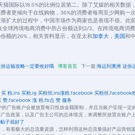
，天猫国际以18.5%的比例位居第二。除了艾媒的相关数据
费者更倾向于在线购物，36%的消费者每周至少网购一
渐扩大的过程中，中国市场作为商家也是表现不俗。此前
在全球跨境电商消费中所占份额达到2/3。在跨境电商消
份额的26%，相关资料显示，在亚太和
加拿大
，
美国
和
这份运输攻略一定要收好哦
博客首页
下一篇:
海运到澳洲 这份
s 买 粉,ins 买粉,ig 买粉丝,ins涨粉,facebook 买粉丝,facebo
页 赞,facebook 涨 粉,fb点 赞 服务
的广告账户会被放置每日投放金额限制，并且当账户呈现一定的表
ook广告政策，以及广告主公司的总体情况，来调整所放置在账户
发个帖子就好了
务平台，有着极大的总流量資源，怎样利用这种总流量搞好产品营