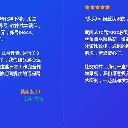
, 转化率不错。用过
"从买Ins粉丝认识的
Bot等养号, 软件成本很低，
弄，账号block、
期间从10元1000粉
了。
丝价值水涨船高，多
外贸比较多，遇到的
账号托管, 运行了3
解决，劳您费心了。
了，我们团队操心运
私信这些日常工作完全托
社交软件，我们一直
情期间提供的远程网
加紧密，我们愿意投
术研究，一起航海发
某假发工厂
山东.青岛