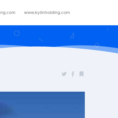
ing.com
www.kylinholding.com