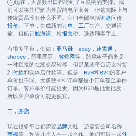
①现在，大多数出口都得到了互联网的支持。我
们可以将其理解为外贸的电子商务；但这实际上与
传统贸易没有什么不同。它们全部包括
询盘
问价、
报价
、下单，生成新的
订单
、
工厂
生产、交通运
输、租船
订舱
海运
、检
报关
税、送达顾客手上。
有很多平台，例如：
亚马逊
、
ebay
，
速卖通
，
shopee
，阿里国际，
敦煌网
等，跨境电子商务是
一种直接的在线交易转移，但是某些平台还支持货
到
付款
和实体店付款等。但是，
B2B
和
B2C
的客户
单价也不同。大多数B2C订单都是小订单甚至单件
订单。客户单价可能更贵。因为B2B是批量批发，
所以客户单价可能更便宜。
二，
开店
现在很多平台都需要
品牌
入驻，还需要公司名称，
商标
等，如果几个人在一起合作，他们可以一起
注