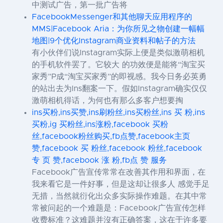
中测试广告，第一批广告将
FacebookMessenger和其他聊天应用程序的
MMS|Facebook Aria：为你所见之物创建一幅幅
地图|9个优化Instagram商业资料和帖子的方法
有小伙伴们说Instagram实际上便是类似激萌相机
的手机软件罢了。它较大 的功效便是能将“淘宝买
家秀”P成“淘宝买家秀”的即视感。我今日务必英勇
的站出去为Ins翻案一下。假如Instagram确实仅仅
激萌相机得话，为何也有那么多客户想要掏
ins买粉,ins买赞,ins刷粉丝,ins买粉丝,ins 买 粉,ins
买粉,ig 买粉丝,ins涨粉,facebook 买粉
丝,facebook粉丝购买,fb点赞,facebook主页
赞,facebook 买 粉丝,facebook 粉丝,facebook
专 页 赞,facebook 涨 粉,fb点 赞 服务
Facebook广告宣传常常在改善其作用和界面，在
我来看它是一件好事，但是这却让很多人 感觉手足
无措，当然就衍化出众多实际操作难题。在其中常
常被问起的一个难题是：Facebook广告宣传怎样
收费标准？这难题并沒有正确答案，这在于许多要