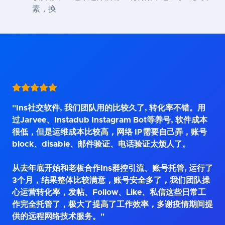
素，换
"Ins社交软件, 我们团队用的比较久了, 转化率不错。用
过Jarvee、Instadub Instagram Bot等养号, 软件成本
很低，但是运维成本比较高，网络 IP需要自己弄，账号
block、disable、邮件验证、电话验证太烦人了。
从去年底开始和老板合作Ins群控引流、账号托管, 运行了
3个月，结果整体比较满意，账号安全多了，我们团队操
心运营转化率，发帖、Follow、Like、私信这些日常工
作完全托管了，极大了提高了工作效率，多谢疫情期间提
供的远程网络技术服务。"