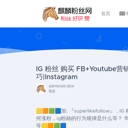
首页
IG 粉丝 购买 FB+Youtu
巧|Instagram
administrator
现在
🟨🟧🟩🟦加: 『superlikefollow
何涨粉，ig粉絲的行为规律是什么等？ 华人
等🟨🟧🟩🟦