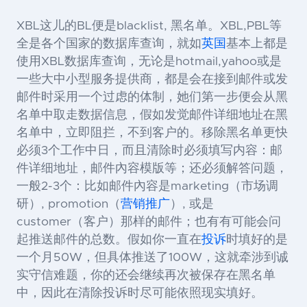
XBL
这儿的
BL
便是
blacklist,
黑名单。
XBL,PBL
等
全是各个国家的数据库查询，就如
英国
基本上都是
使用
XBL
数据库查询，无论是
hotmail,yahoo
或是
一些大中小型服务提供商，都是会在接到邮件或发
邮件时采用一个过虑的体制，她们第一步便会从黑
名单中取走数据信息，假如发觉邮件详细地址在黑
名单中，立即阻拦，不到客户的。移除黑名单更快
必须
3
个工作中日，而且清除时必须填写内容：邮
件详细地址，邮件內容模版等；还必须解答问题，
一般
2-3
个：比如邮件內容是
marketing
（市场调
研）
, promotion
（
营销推广
）
,
或是
customer
（客户）那样的邮件；也有有可能会问
起推送邮件的总数。假如你一直在
投诉
时填好的是
一个月
50W
，但具体推送了
100W
，这就牵涉到诚
实守信难题，你的还会继续再次被保存在黑名单
中，因此在清除投诉时尽可能依照现实填好。