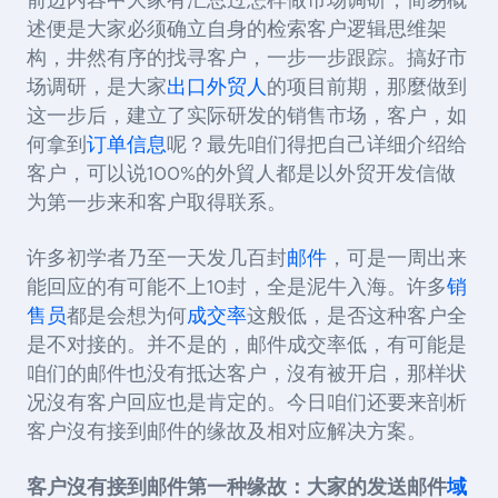
前边内容中大家有汇总过怎样做市场调研，简易概
述便是大家必须确立自身的检索客户逻辑思维架
构，井然有序的找寻客户，一步一步跟踪。搞好市
场调研，是大家
出口外贸人
的项目前期，那麼做到
这一步后，建立了实际研发的销售市场，客户，如
何拿到
订单信息
呢？最先咱们得把自己详细介绍给
客户，可以说100%的外貿人都是以外贸开发信做
为第一步来和客户取得联系。
许多初学者乃至一天发几百封
邮件
，可是一周出来
能回应的有可能不上
10
封，全是泥牛入海。许多
销
售员
都是会想为何
成交率
这般低，是否这种客户全
是不对接的。并不是的，邮件成交率低，有可能是
咱们的邮件也没有抵达客户
，沒有被开启，那样状
况沒有客户回应也是肯定的。今日咱们还要来剖析
客户沒有接到邮件的缘故及相对应解决方案。
客户沒有接到邮件第一种缘故：大家的发送邮件
域