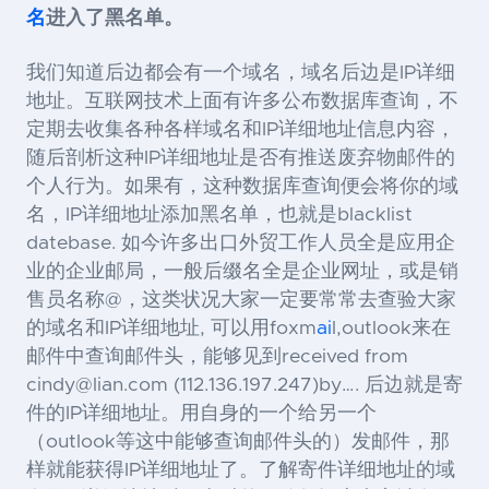
名
进入了黑名单。
我们知道后边都会有一个域名，域名后边是
IP
详细
地址。互联网技术上面有许多公布数据库查询，不
定期去收集各种各样域名和
IP
详细地址信息内容，
随后剖析这种
IP
详细地址是否有推送废弃物邮件的
个人行为。如果有，这种数据库查询便会将你的域
名，
IP
详细地址添加黑名单，也就是
blacklist
datebase.
如今许多出口外贸工作人员全是应用企
业的企业邮局，一般后缀名全是企业网址，或是销
售员名称
@
，这类状况大家一定要常常去查验大家
的域名和
IP
详细地址
,
可以用
foxm
ai
l,outlook
来在
邮件中查询邮件头，能够见到
received from
cindy@lian.com
(112.136.197.247)by….
后边就是寄
件的
IP
详细地址。用自身的一个给另一个
（
outlook
等这中能够查询邮件头的）发邮件，那
样就能获得
IP
详细地址了。了解寄件详细地址的域