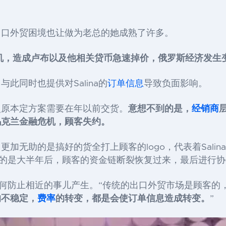
。
出口外贸困境也让做为老总的她成熟了许多。
机，造成卢布以及他相关贷币急速掉价，俄罗斯经济发生
与此同时也提供对Salina的
订单信息
导致负面影响。
依照原本定方案需要在年以前交货。
意想不到的是，
经销商
乌克兰金融危机，顾客失约。
加无助的是搞好的货全打上顾客的logo，代表着Sali
幸运的是大半年后，顾客的资金链断裂恢复过来，最后进行
，如何防止相近的事儿产生。“传统的出口外贸市场是顾客
的不稳定，
费率
的转变，都是会使订单信息造成转变。
”