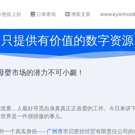
卡密折上折
订单查询
博客文章
www.kylinhold
只提供有价值的数字资源
，母婴市场的潜力不可小觑！
感觉累，人最好寻觅自身真真正正喜爱的工作。今日来讲
全世界是一件很骄傲的事儿。
此外一个真实身份——
广州市
市贝密丝经贸有限责任公司的