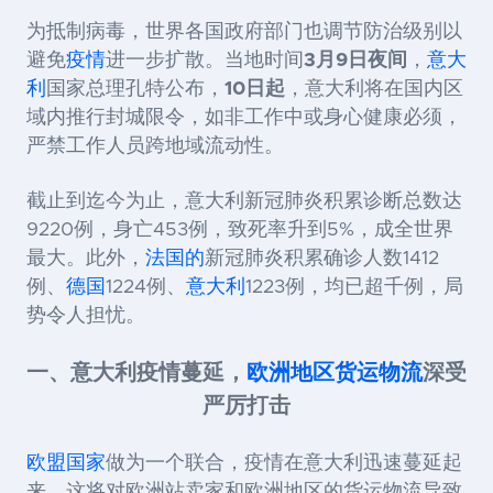
为抵制病毒，世界各国政府部门也调节防治级别以
避免
疫情
进一步扩散。当地时间
3月9日夜间
，
意大
利
国家总理孔特公布，
10日起
，意大利将在国内区
域内推行封城限令，如非工作中或身心健康必须，
严禁工作人员跨地域流动性。
截止到迄今为止，意大利新冠肺炎积累诊断
总数达
9220例
，
身亡453例
，
致死率升到5%
，成全世界
最大。此外，
法国的
新冠肺炎积累
确诊人数1412
例
、
德国
1224例
、
意大利
1223例
，均已超千例，局
势令人担忧。
一、意大利疫情蔓延，
欧洲地区
货运物流
深受
严厉打击
欧盟国家
做为一个联合，疫情在意大利迅速蔓延起
来，这将
对欧洲站卖家和欧洲地区的货运物流导致