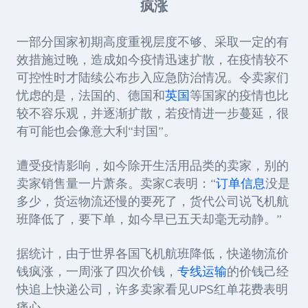
疯涨
一部分国家初期高度重视层度不够、采取一定的有
效措施过晚，造成如今疫情迅速扩散，在疫情较不
可控性时才陆续公布步入应急防治情况。令卖家们
忧虑的是，法国的、德国和
英国
等国家的疫情也比
较不容乐观，并逐渐扩散，若疫情进一步蔓延，很
有可能也会像意大利“封国”。
遭受疫情影响，如今除开生活用品类的卖家，别的
卖家销售量一片萧条。卖家C表明：“
订单信息
没是
多少，货运物流还慢的要死了，货代公司说飞机航
班降低了，要下单，如今早已五天却毫无动静。”
据统计，由于
世界各国飞机航班降低，快递物流价
钱疯涨，一周涨了四次价钱，
专线运输
的价钱己经
快追上快递公司，许多卖家看见UPS红单花费表明