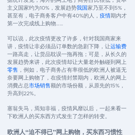
据统计发觉，海外的网上电子商务占比很低，资本
主义国家约为
10%，发展趋势
我国
家乃至不到5%，
甚至有，电子商务客户中有40%的人，
疫情
期内才
第一次完成线上购物……
可以说，此次疫情更改了许多，针对我国商家来
讲，疫情让非必须品订单数的急剧下降，让
运输费
一路高走，让货品耽误一拖再拖；可是，从长久的
发展趋势来讲，此次疫情却让大量老外触碰到网上
零售
，例如，电子商务占有率很低的欧洲人被逼无
奈要网上购物了，在疫情封禁期内，欧洲人的网上
消費占总
市场销售
额的市场份额，从原先的
15%，
升高到22%。
塞翁失马，焉知非福，疫情风靡以后，一起来看一
下欧洲人的买东西方式发生了怎样的转变。
欧洲人“迫不得已”网上购物，买东西习惯性