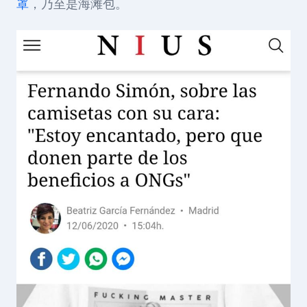
罩
，乃至是海滩包。