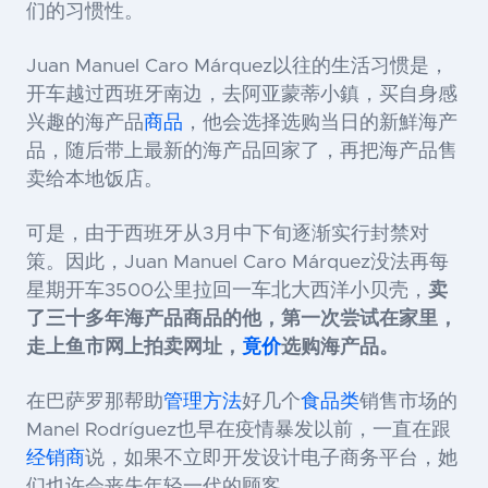
们的习惯性。
Juan Manuel Caro Márquez以往的生活习惯是，
开车越过西班牙南边，去阿亚蒙蒂小鎮，买自身感
兴趣的海产品
商品
，他会选择选购当日的新鮮海产
品，随后带上最新的海产品回家了，再把海产品售
卖给本地饭店。
可是，由于西班牙从
3月中下旬逐渐实行封禁对
策。因此，Juan Manuel Caro Márquez没法再每
星期开车3500公里拉回一车北大西洋小贝壳，
卖
了三十多年海产品商品的他，第一次尝试在家里，
走上鱼市网上拍卖网址，
竟价
选购海产品。
在巴萨罗那帮助
管理方法
好几个
食品类
销售市场的
Manel Rodríguez也早在疫情暴发以前，一直在跟
经销商
说，如果不立即开发设计电子商务平台，她
们也许会丧失年轻一代的顾客。