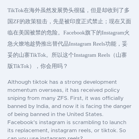
TikTok在海外虽然发展势头很猛，但是却收到了多
国ZF的政策狙击，先是被印度正式禁止；现在又面
临在美国被禁的危险。Facebook旗下的Instagram火
急火燎地趁势推出替代品Instagram Reels功能，妥
妥的山寨TikTok。所以这个Instagram Reels（山寨
版TikTok），你会用吗？
Although tiktok has a strong development
momentum overseas, it has received policy
sniping from many ZFS. First, it was officially
banned by India, and now it is facing the danger
of being banned in the United States.
Facebook's instagram is scrambling to launch
its replacement, instagram reels, or tiktok. So
can you use instagram reels?