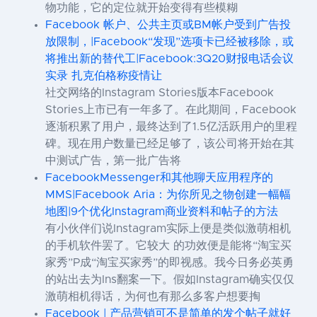
物功能，它的定位就开始变得有些模糊
Facebook 帐户、公共主页或BM帐户受到广告投
放限制，|Facebook“发现”选项卡已经被移除，或
将推出新的替代工|Facebook:3Q20财报电话会议
实录 扎克伯格称疫情让
社交网络的Instagram Stories版本Facebook
Stories上市已有一年多了。在此期间，Facebook
逐渐积累了用户，最终达到了1.5亿活跃用户的里程
碑。现在用户数量已经足够了，该公司将开始在其
中测试广告，第一批广告将
FacebookMessenger和其他聊天应用程序的
MMS|Facebook Aria：为你所见之物创建一幅幅
地图|9个优化Instagram商业资料和帖子的方法
有小伙伴们说Instagram实际上便是类似激萌相机
的手机软件罢了。它较大 的功效便是能将“淘宝买
家秀”P成“淘宝买家秀”的即视感。我今日务必英勇
的站出去为Ins翻案一下。假如Instagram确实仅仅
激萌相机得话，为何也有那么多客户想要掏
Facebook | 产品营销可不是简单的发个帖子就好