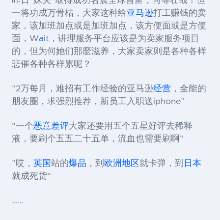
昨日“妹夫”取得成功名震全球首富，何等壮哉！但
一将功成万骨枯，大家这种给
亚马逊
打工赚钱的卖
家，该加班加点或是加班加点，该方便面或是方便
面，W
ai
t，讲理服务平台应该是为卖家服务项目
的，但为何她们那麼滋养，大家卖家则是各种各样
悲催各种各样累呢？
”2万每月，难招有工作经验的亚马逊
经营
，全能的
朋友圈，求强烈推荐，新员工入职送iphone”
”一个
恶意差评
大家还要用五个五星好评去稀释
液，要刷个五五二十五单，流血也需要刷啊”
”哎，
英国
站的
爆品
，到
欧洲地区
就卡弹，到
日本
就成死货“
……