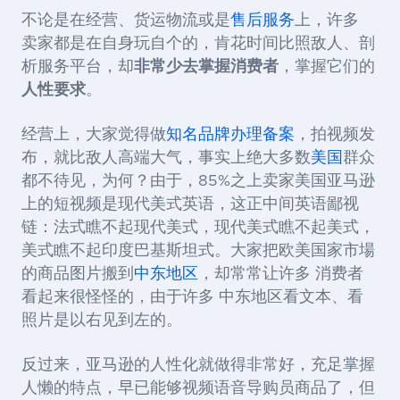
不论是在经营、货运物流或是
售后服务
上，许多
卖家都是在自身玩自个的，肯花时间比照敌人、剖
析服务平台，却
非常少去掌握消费者
，掌握它们的
人性要求
。
经营上，大家觉得做
知名品牌办理备案
，拍视频发
布，就比敌人高端大气，事实上绝大多数
美国
群众
都不待见，为何？由于，85%之上卖家美国亚马逊
上的短视频是现代美式英语，这正中间英语鄙视
链：法式瞧不起现代美式，现代美式瞧不起美式，
美式瞧不起印度巴基斯坦式。大家把欧美国家市場
的商品图片搬到
中东地区
，却常常让许多 消费者
看起来很怪怪的，由于许多 中东地区看文本、看
照片是以右见到左的。
反过来，亚马逊的人性化就做得非常好，充足掌握
人懒的特点，早已能够视频语音导购员商品了，但