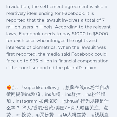
In addition, the settlement agreement is also a
relatively ideal ending for Facebook. It is
reported that the lawsuit involves a total of 7
million users in Illinois. According to the relevant
laws, Facebook needs to pay $1000 to $5000
for each user who infringes the rights and
interests of biometrics. When the lawsuit was
first reported, the media said Facebook could
face up to $35 billion in financial compensation
if the court supported the plaintiff's claim.
❤️‍🔥加: 『superlikefollow』 , 麒麟在线ins粉丝自动
赞网提供ins涨粉，ins加粉，ins群控，ins粉丝增
加，instagram 如何涨粉，ig粉絲的行为规律是什
么等？ 华人/香港/台湾/美国/ig真人粉丝关注、点
赞、ins按赞、ig买粉赞、ig华人粉丝赞、ig视频直