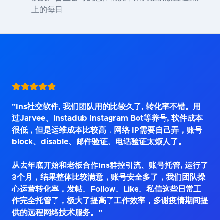
上的每日
"Ins社交软件, 我们团队用的比较久了, 转化率不错。用
过Jarvee、Instadub Instagram Bot等养号, 软件成本
很低，但是运维成本比较高，网络 IP需要自己弄，账号
block、disable、邮件验证、电话验证太烦人了。
从去年底开始和老板合作Ins群控引流、账号托管, 运行了
3个月，结果整体比较满意，账号安全多了，我们团队操
心运营转化率，发帖、Follow、Like、私信这些日常工
作完全托管了，极大了提高了工作效率，多谢疫情期间提
供的远程网络技术服务。"