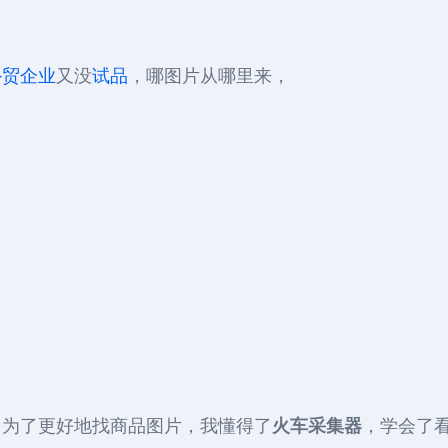
外贸企业
又没
试品
，哪图片从哪里来，
。为了更好地找商品图片，我懂得了
火车采集器
，学会了