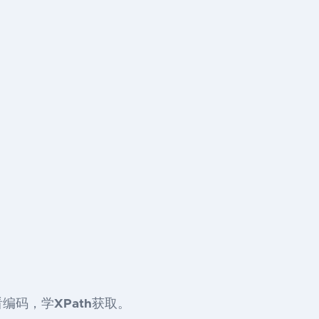
看编码，学
XPath
获取。