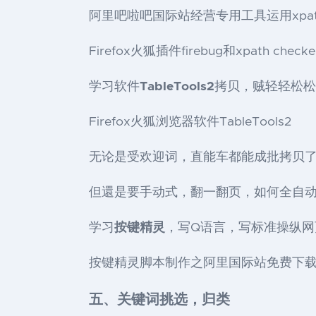
阿里吧啦吧国际站经营专用工具运用xpa
Firefox火狐插件firebug和xpath che
学习软件
TableTools2
拷贝，贼轻轻松松
Firefox火狐浏览器软件TableTools2
无论是受欢迎词，直能车都能成批拷贝
但還是要手动式，翻一翻页，如何全自
学习
按键精灵
，写Q语言，写标准操纵
按键精灵脚本制作之阿里国际站免费下
五、关键词挑选，归类