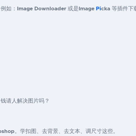
，例如：
Image Downloader
或是
Image
Pi
cka
等插件下
出钱请人解决图片吗？
oshop
。学扣图、去背景、去文本、调尺寸这些。