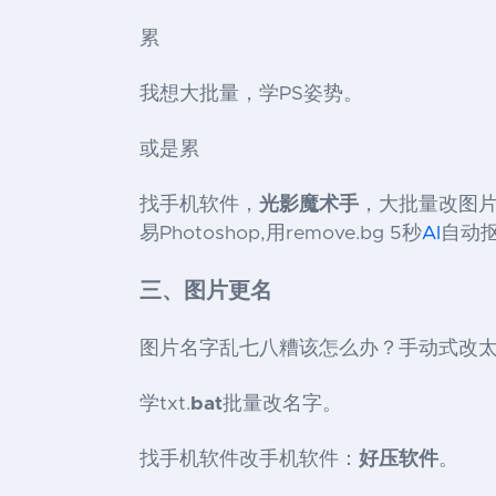
累
我想大批量，学PS姿势。
或是累
找手机软件，
光影魔术手
，大批量改图
易Photoshop,用remove.bg 5秒
AI
自动
三、图片更名
图片名字乱七八糟该怎么办？手动式改
学txt.
bat
批量改名字。
找手机软件改手机软件：
好压软件
。