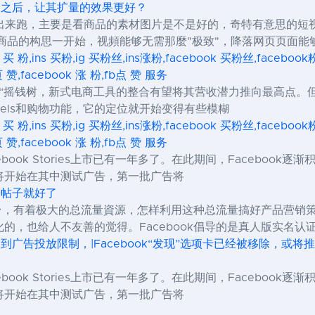
造爆品之后，让其扩量的效果更好？
拿出来跑，主要是看商品的素材图片是不是好的，奇特有意思的短
商品的构思一开始，视頻能够无需那麼"极致"，降落网页页面能
s 买 粉,ins 买粉,ig 买粉丝,ins涨粉,facebook 买粉丝,facebo
页 赞,facebook 涨 粉,fb点 赞 服务
k的下一个“摇钱树，新式电商工具的整合有望将其营收潜力推向最高点。但
eels和购物功能，它的定位就开始变得有些模糊
s 买 粉,ins 买粉,ig 买粉丝,ins涨粉,facebook 买粉丝,facebo
页 赞,facebook 涨 粉,fb点 赞 服务
本Facebook Stories上市已有一年多了。在此期间，Facebo
将开始在其中测试广告，第一批广告将
发个帖子就好了
务平台，有着极大的总流量資源，怎样利用这种总流量搞好产品营
的，也给人不友善的觉得。Facebook倡导的是真人版实名认
受到广告投放限制，|Facebook“发现”选项卡已经被移除，或将推出
本Facebook Stories上市已有一年多了。在此期间，Facebo
将开始在其中测试广告，第一批广告将