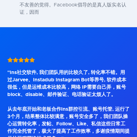
不友善的觉得。Facebook倡导的是真人版实名认
证，因而
"Ins社交软件, 我们团队用的比较久了, 转化率不错。用
过Jarvee、Instadub Instagram Bot等养号, 软件成本
很低，但是运维成本比较高，网络 IP需要自己弄，账号
block、disable、邮件验证、电话验证太烦人了。
从去年底开始和老板合作Ins群控引流、账号托管, 运行了
3个月，结果整体比较满意，账号安全多了，我们团队操
心运营转化率，发帖、Follow、Like、私信这些日常工
作完全托管了，极大了提高了工作效率，多谢疫情期间提