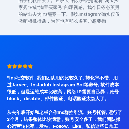
的手机软件罢了。它较大 的功效便是能将“淘宝买
家秀”P成“淘宝买家秀”的即视感。我今日务必英勇
的站出去为Ins翻案一下。假如Instagram确实仅仅
激萌相机得话，为何也有那么多客户想要掏
"Ins社交软件, 我们团队用的比较久了, 转化率不错。用
过Jarvee、Instadub Instagram Bot等养号, 软件成本
很低，但是运维成本比较高，网络 IP需要自己弄，账号
block、disable、邮件验证、电话验证太烦人了。
从去年底开始和老板合作Ins群控引流、账号托管, 运行了
3个月，结果整体比较满意，账号安全多了，我们团队操
心运营转化率，发帖、Follow、Like、私信这些日常工