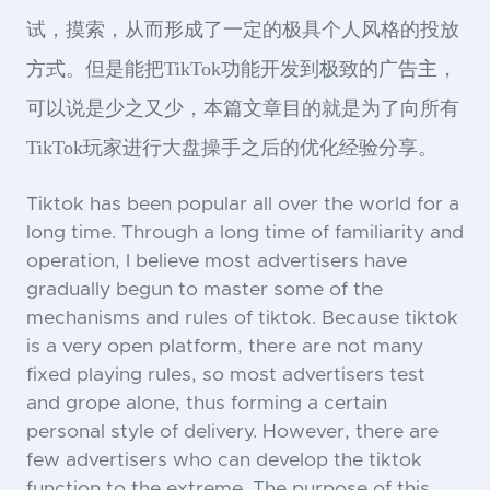
试，摸索，从而形成了一定的极具个人风格的投放
方式。但是能把TikTok功能开发到极致的广告主，
可以说是少之又少，本篇文章目的就是为了向所有
TikTok玩家进行大盘操手之后的优化经验分享。
Tiktok has been popular all over the world for a
long time. Through a long time of familiarity and
operation, I believe most advertisers have
gradually begun to master some of the
mechanisms and rules of tiktok. Because tiktok
is a very open platform, there are not many
fixed playing rules, so most advertisers test
and grope alone, thus forming a certain
personal style of delivery. However, there are
few advertisers who can develop the tiktok
function to the extreme. The purpose of this