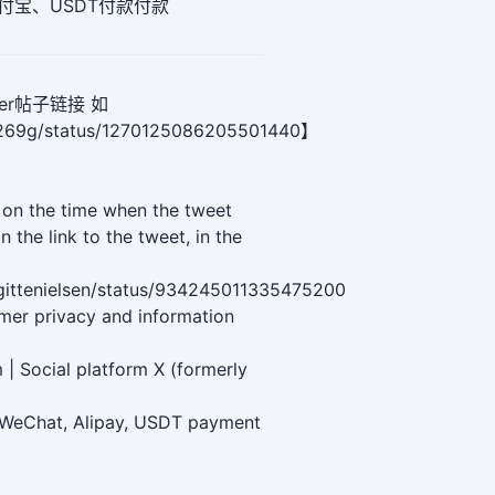
付宝、USDT付款付款
er帖子链接 如
y9269g/status/1270125086205501440】
k on the time when the tweet
 the link to the tweet, in the
rigittenielsen/status/934245011335475200
omer privacy and information
 | Social platform X (formerly
t WeChat, Alipay, USDT payment