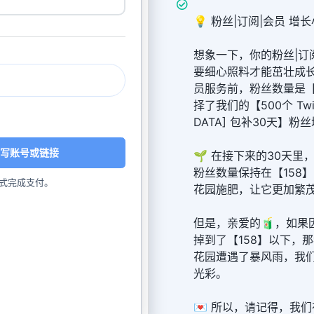
💡 粉丝|订阅|会员 增长
想象一下，你的粉丝|订
要细心照料才能茁壮成
员服务前，粉丝数量是【
择了我们的【500个 Twitte
DATA] 包补30天】粉
写账号或链接
🌱 在接下来的30天
粉丝数量保持在【158
式完成支付。
花园施肥，让它更加繁
但是，亲爱的🧃，如果
掉到了【158】以下，
花园遭遇了暴风雨，我
光彩。
💌 所以，请记得，我