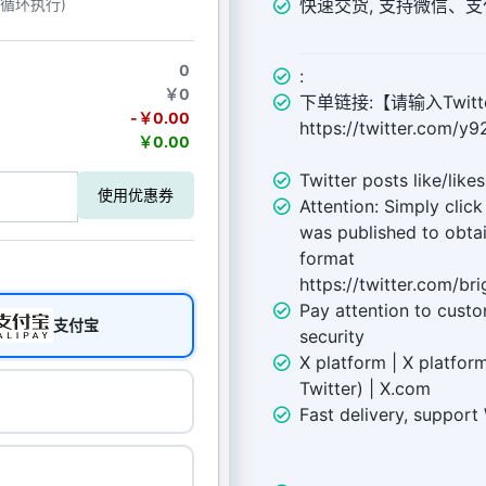
快速交货, 支持微信、支
动循环执行)
0
:
￥0
下单链接:【请输入Twitt
-￥0.00
https://twitter.com/
￥0.00
Twitter posts like/likes
使用优惠券
Attention: Simply clic
was published to obtain
format
https://twitter.com/b
Pay attention to cust
支付宝
security
X platform | X platform
Twitter) | X.com
Fast delivery, suppor