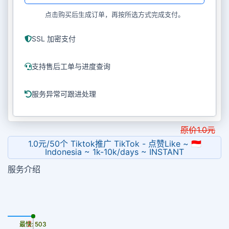
点击购买后生成订单，再按所选方式完成支付。
SSL 加密支付
支持售后工单与进度查询
服务异常可跟进处理
原价
1.0
元
1.0元/50个 Tiktok推广 TikTok - 点赞Like ~ 🇮🇩
Indonesia ~ 1k-10k/days ~ INSTANT
服务介绍
最慢: 503
最快: 503