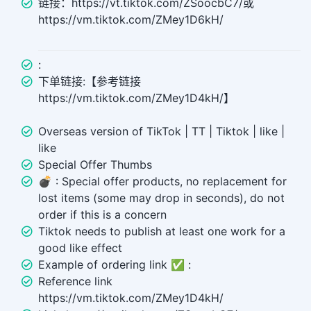
链接：https://vt.tiktok.com/ZSoocbC7/或
https://vm.tiktok.com/ZMey1D6kH/
:
下单链接:【参考链接
https://vm.tiktok.com/ZMey1D4kH/】
Overseas version of TikTok | TT | Tiktok | like |
like
Special Offer Thumbs
💣 ︎: Special offer products, no replacement for
lost items (some may drop in seconds), do not
order if this is a concern
Tiktok needs to publish at least one work for a
good like effect
Example of ordering link ✅ :
Reference link
https://vm.tiktok.com/ZMey1D4kH/