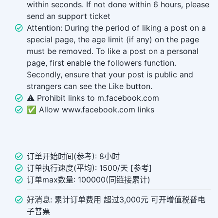
within seconds. If not done within 6 hours, please
send an support ticket
Attention: During the period of liking a post on a
special page, the age limit (if any) on the page
must be removed. To like a post on a personal
page, first enable the followers function.
Secondly, ensure that your post is public and
strangers can see the Like button.
⚠️ Prohibit links to m.facebook.com
✅ Allow www.facebook.com links
订单开始时间(参考): 8小时
订单执行速度(平均): 1500/天 [参考]
订单max数量: 100000(同链接累计)
好消息: 累计订单费用 超过3,000元 可开增值税普电
子普票