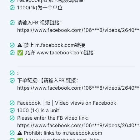
Facebook|fb|脸书视频观看量
1000(1k)为一个单位
请输入FB 视频链接：
https://www.facebook.com/106***8/videos/2640**
⚠️ 禁止 m.facebook.com链接
✅ 允许 www.facebook.com链接
:
下单链接:【请输入FB 链接：
https://www.facebook.com/106***8/videos/2640*
Facebook | fb | Video views on Facebook
1000 (1k) is a unit
Please enter the FB video link:
https://www.facebook.com/106***8/videos/2640**
⚠️ Prohibit links to m.facebook.com