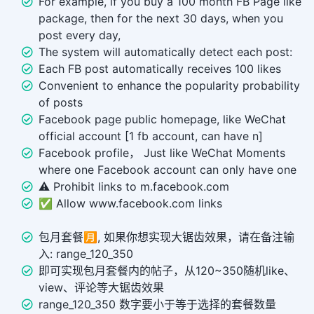
For example, if you buy a 100 month FB Page like
package, then for the next 30 days, when you
post every day,
The system will automatically detect each post:
Each FB post automatically receives 100 likes
Convenient to enhance the popularity probability
of posts
Facebook page public homepage, like WeChat
official account [1 fb account, can have n]
Facebook profile， Just like WeChat Moments
where one Facebook account can only have one
⚠️ Prohibit links to m.facebook.com
✅ Allow www.facebook.com links
包月套餐🈷️, 如果你想实现大锯齿效果，请在备注输
入: range_120_350
即可实现包月套餐内的帖子，从120~350随机like、
view、评论等大锯齿效果
range_120_350 数字要小于等于选择的套餐数量