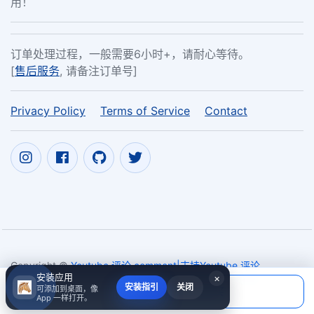
用！
订单处理过程，一般需要6小时+，请耐心等待。
[
售后服务
, 请备注订单号]
Privacy Policy
Terms of Service
Contact
Copyright ©
Youtube 评论 comment|支持Youtube 评论
安装应用
×
comment、点评 评论 comment自助下单|ky
2017~2026
当前应付
安装指引
关闭
可添加到桌面，像
填写账号后购买
￥0.00
App 一样打开。