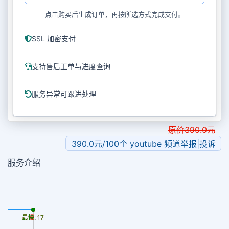
点击购买后生成订单，再按所选方式完成支付。
SSL 加密支付
支持售后工单与进度查询
服务异常可跟进处理
原价
390.0
元
390.0元/100个 youtube 频道举报|投诉
服务介绍
最慢: 17
最快: 17