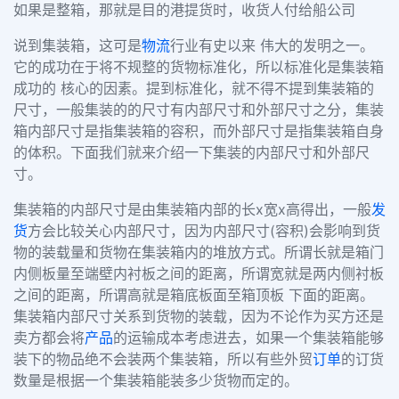
如果是整箱，那就是目的港提货时，收货人付给船公司
说到集装箱，这可是
物流
行业有史以来 伟大的发明之一。
它的成功在于将不规整的货物标准化，所以标准化是集装箱
成功的 核心的因素。提到标准化，就不得不提到集装箱的
尺寸，一般集装的的尺寸有内部尺寸和外部尺寸之分，集装
箱内部尺寸是指集装箱的容积，而外部尺寸是指集装箱自身
的体积。下面我们就来介绍一下集装的内部尺寸和外部尺
寸。
集装箱的内部尺寸是由集装箱内部的长
x
宽
x
高得出，一般
发
货
方会比较关心内部尺寸，因为内部尺寸
(
容积
)
会影响到货
物的装载量和货物在集装箱内的堆放方式。所谓长就是箱门
内侧板量至端壁内衬板之间的距离，所谓宽就是两内侧衬板
之间的距离，所谓高就是箱底板面至箱顶板 下面的距离。
集装箱内部尺寸关系到货物的装载，因为不论作为买方还是
卖方都会将
产品
的运输成本考虑进去，如果一个集装箱能够
装下的物品绝不会装两个集装箱，所以有些外贸
订单
的订货
数量是根据一个集装箱能装多少货物而定的。