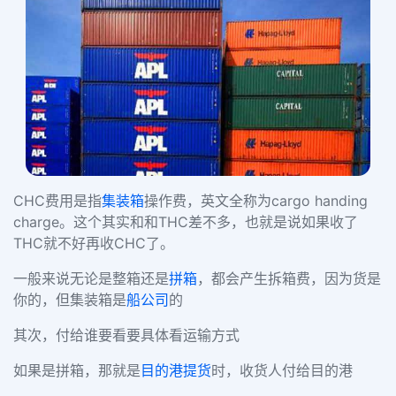
CHC
费用是指
集装箱
操作费，英文全称为
cargo handing
charge
。这个其实和和
THC
差不多，也就是说如果收了
THC
就不好再收
CHC
了。
一般来说无论是整箱还是
拼箱
，都会产生拆箱费，因为货是
你的，但集装箱是
船公司
的
其次，付给谁要看要具体看运输方式
如果是拼箱，那就是
目的港
提货
时，收货人付给目的港