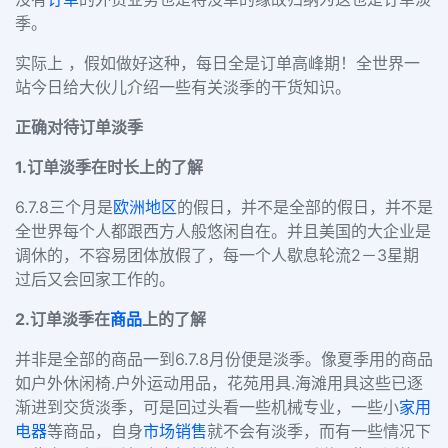
季。
实际上 ，假如做好这种，每日全是订单高峰期！全世界一
站今日给大伙儿介绍一些有关淡季的干货知识。
正确对待订单淡季
1.订单淡季在时长上的了解
6.7.8三个月是
欧洲地区
的假日，并不是全部的假日，并不是
全世界每个人都跟西方人般悠闲自在。并且美国的大企业是
调休的，不容易团体放假了，每一个人歇息轮流2－3星期
过后又会回家工作的。
2.订单淡季在
商品
上的了解
并非是全部的商品一到6.7.8月份便是淡季。像夏季用的商品
如户外休闲椅.户外运动用品，花苑用具.海滩用具这些已逐
渐进到交货淡季，可是回过头看一些机械专业，一些小
家用
电器
等商品，自身
市场销售
就不会有淡季，而有一些情况下