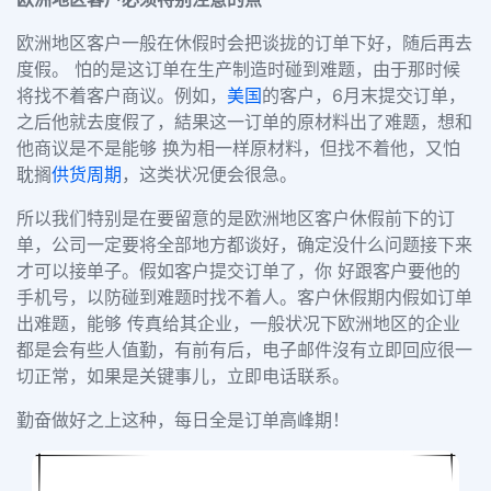
欧洲地区客户一般在休假时会把谈拢的订单下好，随后再去
度假。 怕的是这订单在
生产制造时碰到难题，由于那时候
将找不着客户商议。例如，
美国
的客户，6月末提交订单，
之后他就去度假了，結果这一订单的原材料出了难题，想和
他商议是不是能够 换为相
一样原材料，但找不着他，又怕
耽搁
供货周期
，这类状况便会很急。
所以我
们特别是在要留意的是欧洲地区客户休假前下的订
单，公司一定要将全部地方都谈
好，确定没什么问题接下来
才可以接单子
。假如客户提交订单了，你 好跟客户要他的
手机号，以防碰到难题时找不着人。客户休假期内假如订单
出难题，能够 传真给其企业，一般状况下欧洲地区的企业
都是会有些人值勤，有前有后，电子邮件沒有立即回应很一
切正常，如果是关键事儿，立即电话联系。
勤奋做好之上这种，每日全是订单高峰期！