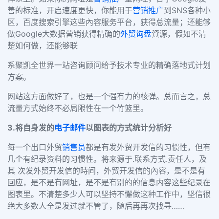
善的标准，开启速度更快，你能用于
营销推广
到SNS各种小
区，百度搜索引擎这些內容服务平台，获得总流量；还能够
做Google大数据营销获得精确的
外贸询盘
資源，假如不清
楚如何做，还能够联
系聚凯全世界一站咨询顾问给予技术专业的精确落地式计划
方案。
网站这方面做好了，也是一个强有力的核弹。总而言之，总
流量方式始终不必局限性在一个竹篮里。
3.将自身发的
电子邮件
以图表的方式统计分析好
每一个出口外贸
销售员
都是有发外贸开发信的习惯性，但有
几个有纪录资料的习惯性。将
来源于.联系方式.责任人，及
其 次发外贸开发信的時间，外贸开发信的內容，是不是有
回应，是不是有网址，是不是有别的的信息内容这些纪录在
图表里。不清楚多少人可以坚持不懈做这种工作中，坚信很
绝大多数人全是发过就不管了，随后再再次找寻……