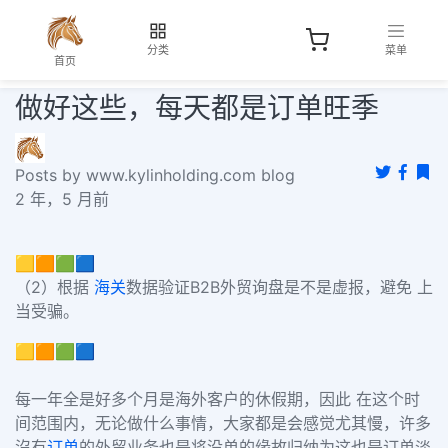
分类
菜单
首页
做好这些，每天都是订单旺季
Posts by www.kylinholding.com blog
2 年，5 月前
🟨🟧🟩🟦
（2）根据
海关
数据验证B2B外贸询盘是不是虚报，避免 上
当受骗。
🟨🟧🟩🟦
每一年全是好多个月是海外客户的休假期，因此 在这个时
间范围内，无论做什么事情，大家都是会感觉尤其慢，许多
沒有
订单
的外贸业务也是将没单的缘故归纳为这也是订单淡