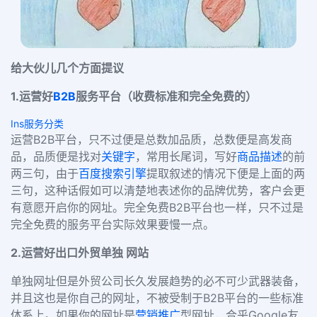
给大伙儿几个方面提议
1.运营好
B2B
服务平台（收费标准和完全免费的）
Ins服务分类
运营B2B平台，只不过便是总数加品质，总数便是高发商
品，品质便是找对
关键字
，常用长尾词，写好
商品描述
的前
两三句，由于
百度搜索引擎
提取叙述的情况下便是上面的两
三句，这种话假如可以清楚地表述你的品牌优势，客户会更
有意愿开启你的网址。完全免费B2B平台也一样，只不过是
完全免费的服务平台实际效果要慢一点。
2.运营好出口外贸单独 网站
单独网址但是外贸公司长久发展趋势的必不可少武器装备，
并且这也是你自己的网址，不被受制于B2B平台的一些标准
体系上。如果你的网址是
营销推广
型网址，合乎Google友