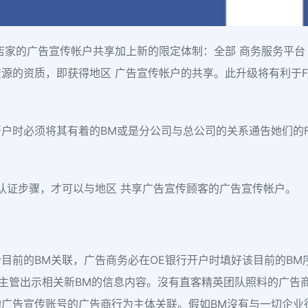
我国店家的广告宣传帐户共享加上新的限定体制：全部 商务服务平台（Bu
的资质，即获得地区 广告宣传帐户的共享。此升级将有利于Fa
时必须将其有着的BM或是分公司与总公司的关系通告她们的Fa
业认证步骤，才可以与地区 共享广告宣传顾客的广告宣传帐户。
目前的BM关联，广告商务必在OE银行开户时填好该目前的BM
售主管出示相关新BM的信息内容。沒有直客精英团队照料的广告商，
的广告宣传账号的广告商行为主体关联。假如BM沒有与一切企业