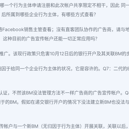
用哪一个行为主体申请注册和此次帐户共享限定不相干，因此 同
M 后所属到哪些企业行为主体，有哪些方式查看？
联络Facebook销售主管查看；沒有直客团队协作的广告商，请
，这种目前的广告宣传帐户还能一切正常应用吗？
广。该现行政策只危害10月12日后的银行开户及其关联BM的
于给同一个企业行为主体的状况，它是容许的。Q7：二代的BM务必根
业认证，不然该BM没法管理方法不一样广告商的广告宣传帐户。
因于的BM。假如在递交银行开户的情况下没法建立新BM也没法
宣传帐户与一个新BM（无归因于行为主体）开展关联，关联以后