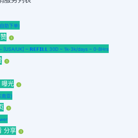
时自助下单)
丝赞
1
SA/UK] ~ 𝗥𝗘𝗙𝗜𝗟𝗟 30D ~ 1k-3k/days ~ 0-8Hrs
赞
1
h 曝光
1
东南亚)
页
1
wer
看 分享
1