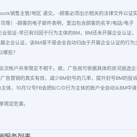
ebook销售主管/地区 递交。-顾客必须出示相关的法律文件以
司等）-顾客的电子邮件表明，里边包含顾客的名字/电話/电子
于与BM企业验证-早已有归因于行为主体的BM，BM还未开展企业
开展企业认证，该BM是不是会全自动归由于开展企业认证的行为
以哪些？
和此次帐户共享限定不相干。故，广告商可依据具体的状况挑选企
广告营销的真实有效，减少BM封号的几率，提升封号BM的投诉
为主体，10月12号FB会把B/C/D行为主体的账户全自动从BM中
享限定危害。
营销服务列表