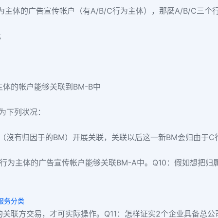
为主体的广告宣传帐户（有A/B/C行为主体），那麼A/B/C三
此
主体的帐户能够关联到BM-B中
分为下列状况：
M（沒有归因于的BM）开展关联，关联以后这一新BM会归由于C
行为主体的广告宣传帐户能够关联BM-A中。Q10：假如想把
k服务分类
的关联方交易，才可实际操作。Q11：怎样证实2个企业具备总