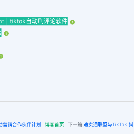
ment | tiktok自动刷评论软件
1
丝
1
1
业启动营销合作伙伴计划
博客首页
下一篇:
速卖通联盟与TikTok