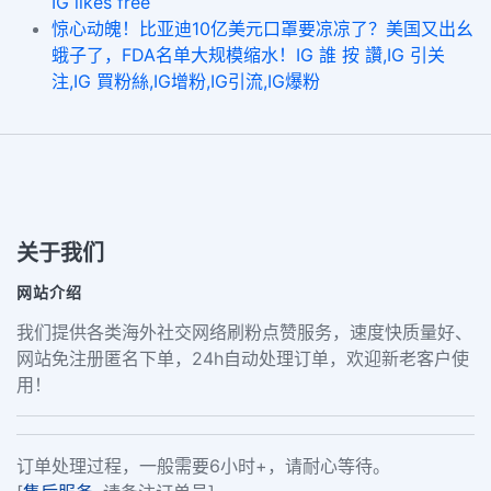
IG likes free
惊心动魄！比亚迪10亿美元口罩要凉凉了？美国又出幺
蛾子了，FDA名单大规模缩水！IG 誰 按 讚,IG 引关
注,IG 買粉絲,IG增粉,IG引流,IG爆粉
关于我们
网站介绍
我们提供各类海外社交网络刷粉点赞服务，速度快质量好、
网站免注册匿名下单，24h自动处理订单，欢迎新老客户使
用！
订单处理过程，一般需要6小时+，请耐心等待。