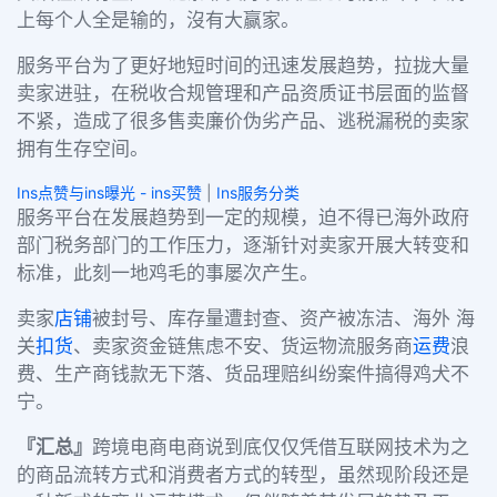
上每个人全是输的，沒有大赢家。
服务平台为了更好地短时间的迅速发展趋势，拉拢大量
卖家进驻，在税收合规管理和产品资质证书层面的监督
不紧，造成了很多售卖廉价伪劣产品、逃税漏税的卖家
拥有生存空间。
Ins点赞与ins曝光 - ins买赞
|
Ins服务分类
服务平台在发展趋势到一定的规模，迫不得已海外政府
部门税务部门的工作压力，逐渐针对卖家开展大转变和
标准，此刻一地鸡毛的事屡次产生。
卖家
店铺
被封号、库存量遭封查、资产被冻洁、海外 海
关
扣货
、卖家资金链焦虑不安、货运物流服务商
运费
浪
费、生产商钱款无下落、货品理赔纠纷案件搞得鸡犬不
宁。
『汇总』
跨境电商电商说到底仅仅凭借互联网技术为之
的商品流转方式和消费者方式的转型，虽然现阶段还是