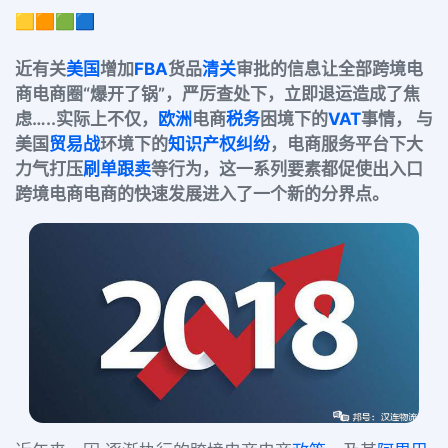
🟨🟧🟩🟦
近有关
美国
增加
FBA
货品
清关
审批的信息让全部跨境电
商电商圈“爆开了锅”，严厉查处下，立即退运造成了焦
虑…
..
实际上不仅，
欧洲
电商
税务
困境下的
VAT
事情， 与
美国
贸易战
环境下的
知识产权
纠纷
，电商服务平台下大
力气打压
刷单
跟卖
等行
为，这一系列要素都促使出入口
跨境电商电商的快速发展进入了一个新的分界点。