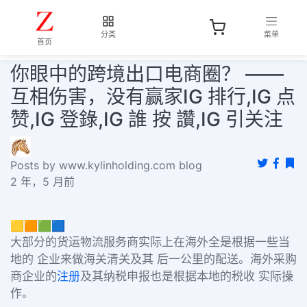
分类
菜单
首页
你眼中的跨境出口电商圈？ ——
互相伤害，没有赢家IG 排行,IG 点
赞,IG 登錄,IG 誰 按 讚,IG 引关注
Posts by www.kylinholding.com blog
2 年，5 月前
🟨🟧🟩🟦
大部分的货运物流服务商实际上在海外全是根据一些当
地的 企业来做海关清关及其 后一公里的配送。海外采购
商企业的
注册
及其纳税申报也是根据本地的税收 实际操
作。