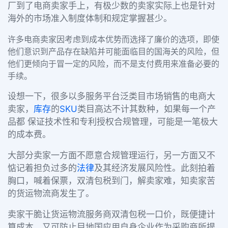
厂到了电商卖家手上，有极少数的卖家实际上也是针对
海外的市场准入制度体制和规定掌握甚少。
许多电商卖家因考虑到成本优势而选择了廉价的选项，即使
他们意识到产品存在缺陷并可能面临目的国海关的风险，但
他们更倾向于冒一定的风险，而不是支付费用来准备必要的
手续。
设想一下，很多以多服务平台泛类目市场销售的电商大
卖家，
库存
的
SKU
类目高达不计其数种，如果每一个产
品都 保证技术性和专利授权合规管理，可能是一笔极大
的成本费。
大部分卖家一方面不愿意合规管理运行，另一方面又不
惦记着担负过多的
法律
及其经济发展风险性。此刻拍着
胸口，喊着保票，双清包税到门，解卖家难，知卖家苦
的货运物流商发生了。
卖家干脆让货运物流服务商双清包税一口价，既便捷计
算成本，又可防止目地国应用自身企业作为采购商所提