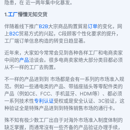
隐患，在 近一两年集中化暴发。
1.
工厂
懵懂无知交货
伴随着线下推广
B2B
大宗商品购置貿易
订单
的变化，网
上
B2C
贸易方式的兴起，C段顾客个性化要求的提升，
工厂端订单信息构造的转变日趋显著。
近年来，大家如今常常会见到各种各样工厂和电商卖家
中间的
产品
洽谈会。很多电商卖家绝大部分类目都必须
从不一样的工厂去购置。
不一样的产品进到到 市场都是会有一系列的市场准入规
范。例如一些通电类的产品、带插座插头等零配件类的
产品（例如CE、FCC、手机蓝牙、HDMI等）、都必须
一系列技术性
专利
认证
受权或是安全认证、3C验证，这
种验证全是特殊产品进到到特殊销售市场的通行卡。
殊不知有极少数工厂出自于对海外市场准入制度体制的
缺乏掌握，而通常沒有一些齐备的产品验证办理手续，