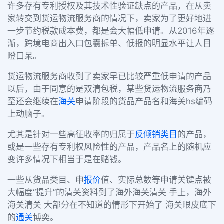
许多存有专利授权及其技术性验证缺点的产品，在从卖
家转交到货运物流服务商的情况下，卖家为了更好地进
一步节约税款成本费，都是会大幅低申请。从2016年逐
渐，跨境电商出入口包囊拆单、低报的明显水平让人目
瞪口呆。
货运物流服务商收到了卖家早已比较严重低申请的产品
以后，由于同意的是双清包税，某些货运物流服务商乃
至还会继续在
海关
申请阶段的货品产品名和海关hs编码
上动脑子。
尤其是针对一些高征收率的归属于
反倾销
类目
的产品，
或是一些存有专利权风险性的产品，产品名上的随机应
变许多情况下相当于是在赌钱。
一些从货品类目、申
报价
值、实际总数等申请关键点被
大幅度“提升”的清关资料到了海外海关清关 手上，海外
海关清关 大部分在不知道的情形下开始了 海关眼皮底下
的
通关
博奕。