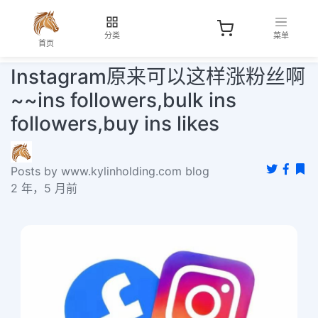
分类
菜单
首页
Instagram原来可以这样涨粉丝啊
~~ins followers,bulk ins
followers,buy ins likes
Posts by www.kylinholding.com blog
2 年，5 月前