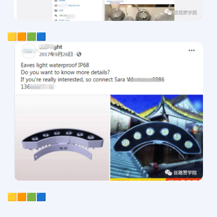
🟨🟧🟩🟦
🟨🟧🟩🟦